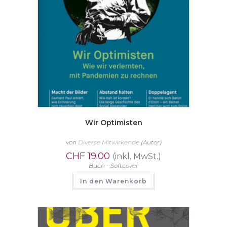
Wir Optimisten
von
Diverse Mitwirkende
(Autor)
CHF
19.00
(inkl. MwSt.)
Buch - Softcover
In den Warenkorb