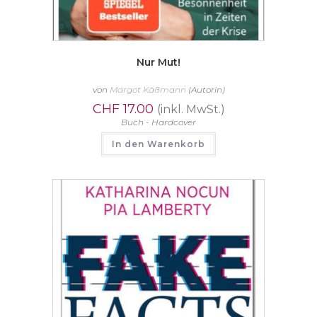
Nur Mut!
von
Margot Käßmann
(Autorin)
CHF
17.00
(inkl. MwSt.)
Buch - Hardcover
In den Warenkorb