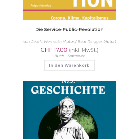
Die Service-Public-Revolution
von
Cédric Wermuth
(Autor)/
Beat Ringger
(Autor)
CHF
17.00
(inkl. MwSt.)
Buch - Softcover
In den Warenkorb