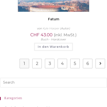
Fatum
von
Kyle Harper
(Autor)
CHF
43.00
(inkl. MwSt.)
Buch - Hardcover
In den Warenkorb
1
2
3
4
5
6
Kategorien