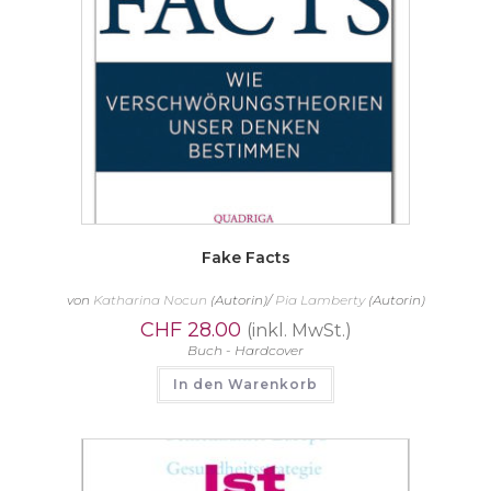
Fake Facts
von
Katharina Nocun
(Autorin)/
Pia Lamberty
(Autorin)
CHF
28.00
(inkl. MwSt.)
Buch - Hardcover
In den Warenkorb