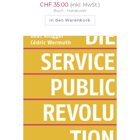
CHF
35.00
(inkl. MwSt.)
Buch - Hardcover
In den Warenkorb