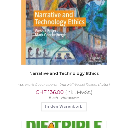
Narrative and Technology Ethics
von
Mark Coeckelbergh
(Autor)/
Wessel Reijers
(Autor)
CHF
136.00
(inkl. MwSt.)
Buch - Hardcover
In den Warenkorb