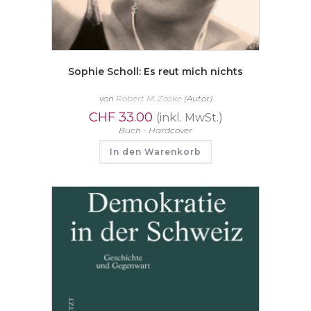
Sophie Scholl: Es reut mich nichts
von
Robert M. Zoske
(Autor)
CHF
33.00
(inkl. MwSt.)
Buch - Hardcover
In den Warenkorb