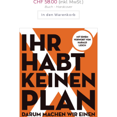
CHF
58.00
(inkl. MwSt.)
Buch - Hardcover
In den Warenkorb