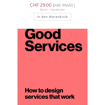
CHF
29.00
(inkl. MwSt.)
Buch - Hardcover
In den Warenkorb