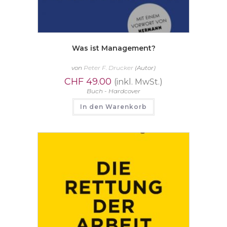
Was ist Management?
von
Peter F. Drucker
(Autor)
CHF
49.00
(inkl. MwSt.)
Buch - Hardcover
In den Warenkorb