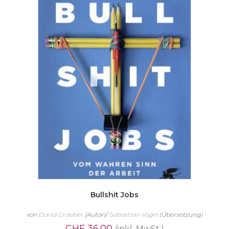
Bullshit Jobs
von
David Graeber
(Autor)/
Sebastian Vogel
(Übersetzung)
CHF
36.00
(inkl. MwSt.)