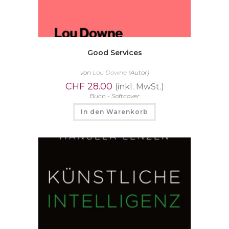
Good Services
von
Lou Downe
(Autor)
CHF
28.00
(inkl. MwSt.)
Buch - Softcover
In den Warenkorb