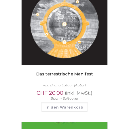
Das terrestrische Manifest
von
Bruno Latour
(Autor)
CHF
20.00
(inkl. MwSt.)
Buch - Softcover
In den Warenkorb