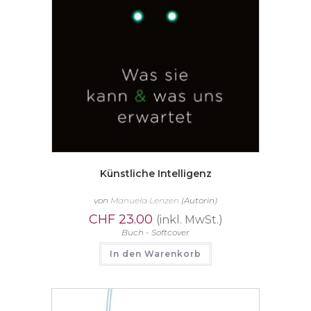
Künstliche Intelligenz
von
Manuela Lenzen
(Autorin)
CHF
23.00
(inkl. MwSt.)
Buch - Softcover
In den Warenkorb