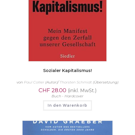
Sozialer Kapitalismus!
von
Paul Collier
(Autor)/
Thorsten Schmidt
(Übersetzung)
CHF
28.00
(inkl. MwSt.)
Buch - Hardcover
In den Warenkorb