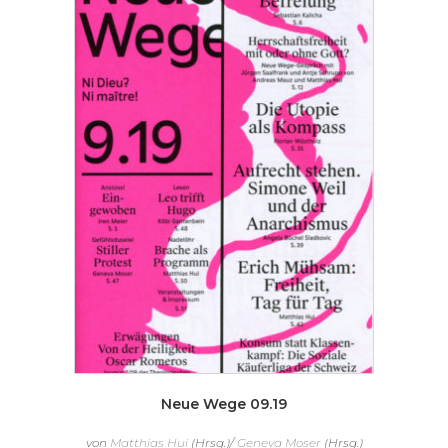
Neue Wege 09.19
von
Matthias Hui
(Hrsg.)/
Geneva Moser
(Hrsg.)