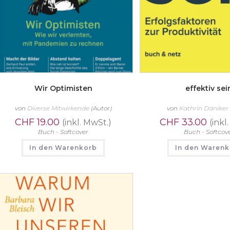
Wir Optimisten
effektiv sei
von
Diverse Mitwirkende
(Autor)
von
Kathrin Däniker
CHF
19.00
CHF
33.00
(inkl. MwSt.)
(inkl
Buch - Softcover
Buch - Softcov
In den Warenkorb
In den Waren