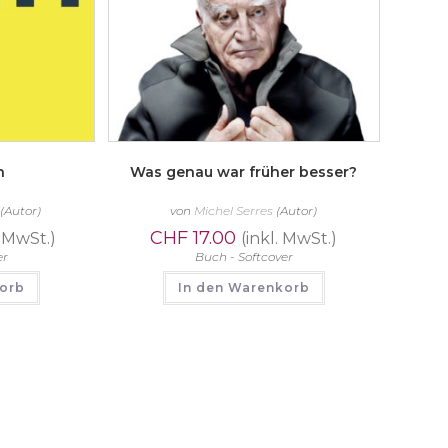
n
Was genau war früher besser?
(Autor)
von
Michel Serres
(Autor)
CHF
17.00
. MwSt.)
(inkl. MwSt.)
er
Buch - Softcover
korb
In den Warenkorb