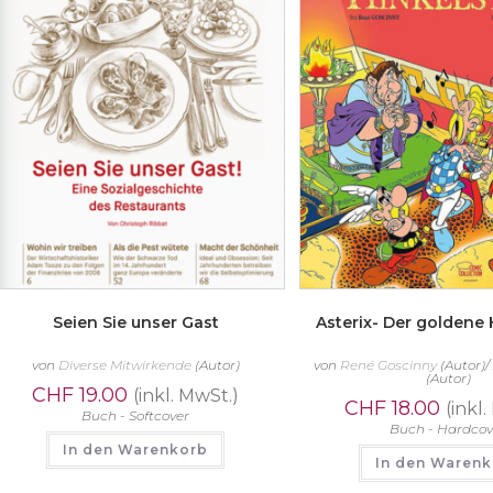
Seien Sie unser Gast
Asterix- Der goldene 
von
Diverse Mitwirkende
(Autor)
von
René Goscinny
(Autor)
(Autor)
CHF
19.00
(inkl. MwSt.)
CHF
18.00
(inkl
Buch - Softcover
Buch - Hardcov
In den Warenkorb
In den Waren