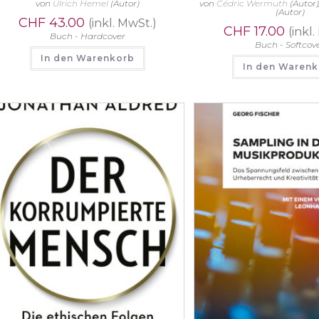
von
Ulrich Hemel
(Autor)
von
Cédric Wermuth
(Autor
(Autor)
CHF
43.00
(inkl. MwSt.)
CHF
17.00
(inkl
Buch - Hardcover
Buch - Softcov
In den Warenkorb
In den Waren