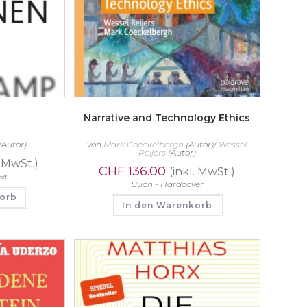
Narrative and Technology Ethics
(Autor)
von
Mark Coeckelbergh
(Autor)/
Wessel
Reijers
(Autor)
. MwSt.)
CHF
136.00
(inkl. MwSt.)
er
Buch - Hardcover
korb
In den Warenkorb