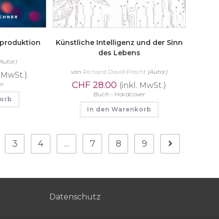
kproduktion
Künstliche Intelligenz und der Sinn
des Lebens
Autor)
von
Richard David Precht
(Autor)
. MwSt.)
CHF
28.00
er
(inkl. MwSt.)
Buch - Hardcover
korb
In den Warenkorb
3
4
…
7
8
9
Datenschutz