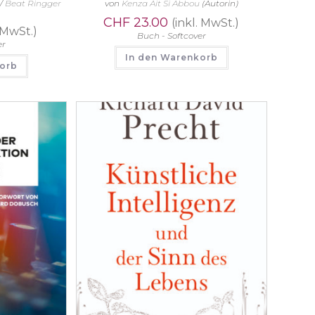
)/
Beat Ringger
von
Kenza Ait Si Abbou
(Autorin)
CHF
23.00
(inkl. MwSt.)
. MwSt.)
Buch - Softcover
er
In den Warenkorb
korb