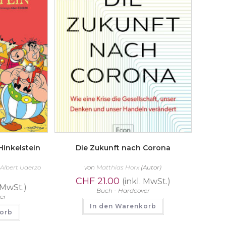
Hinkelstein
Die Zukunft nach Corona
/
Albert Uderzo
von
Matthias Horx
(Autor)
CHF
21.00
(inkl. MwSt.)
. MwSt.)
Buch - Hardcover
er
In den Warenkorb
korb