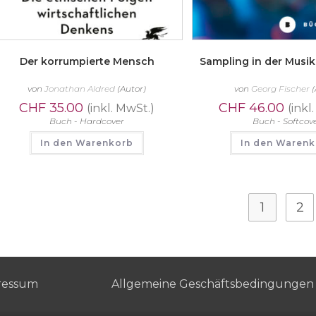
Der korrumpierte Mensch
Sampling in der Musi
von
Jonathan Aldred
(Autor)
von
Georg Fischer
(
CHF
35.00
CHF
46.00
(inkl. MwSt.)
(inkl
Buch - Hardcover
Buch - Softcov
In den Warenkorb
In den Waren
1
2
ressum
Allgemeine Geschäftsbedingungen