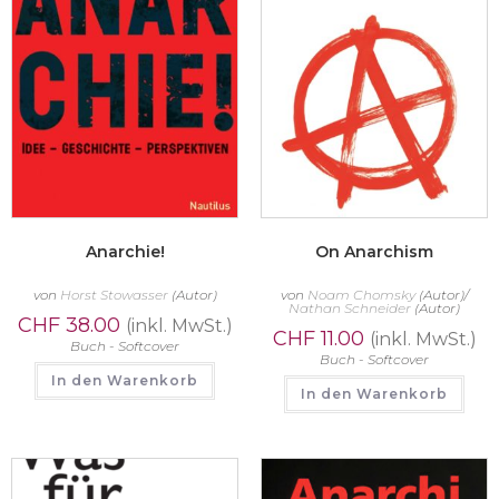
Anarchie!
On Anarchism
von
Horst Stowasser
(Autor)
von
Noam Chomsky
(Autor)/
Nathan Schneider
(Autor)
CHF
38.00
(inkl. MwSt.)
CHF
11.00
(inkl. MwSt.)
Buch - Softcover
Buch - Softcover
In den Warenkorb
In den Warenkorb