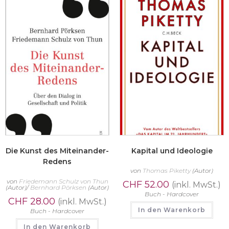
Die Kunst des Miteinander-
Kapital und Ideologie
Redens
von
Thomas Piketty
(Autor)
von
Friedemann Schulz von Thun
CHF
52.00
(inkl. MwSt.)
(Autor)/
Bernhard Pörksen
(Autor)
Buch - Hardcover
CHF
28.00
(inkl. MwSt.)
In den Warenkorb
Buch - Hardcover
In den Warenkorb