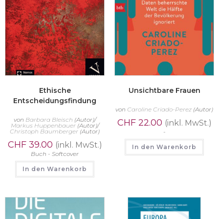
Ethische
Unsichtbare Frauen
Entscheidungsfindung
von
Caroline Criado-Perez
(Autor)
von
Barbara Bleisch
(Autor)/
CHF
22.00
(inkl. MwSt.)
Markus Huppenbauer
(Autor)/
Christoph Baumberger
(Autor)
-
CHF
39.00
(inkl. MwSt.)
In den Warenkorb
Buch - Softcover
In den Warenkorb