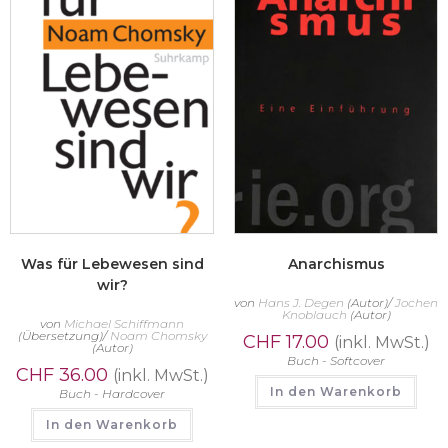
Was für Lebewesen sind
Anarchismus
wir?
von
Hans J. Degen
(Autor)/
Jochen
Knoblauch
(Autor)
von
Michael Schiffmann
(Übersetzung)/
Noam Chomsky
CHF
17.00
(inkl. MwSt.)
(Autor)
Buch - Softcover
CHF
36.00
(inkl. MwSt.)
In den Warenkorb
Buch - Hardcover
In den Warenkorb