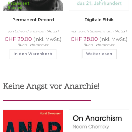
Permanent Record
Digitale Ethik
von
Edward Snowden
(Autor)
von
Sarah Spiekermann
(Autor)
CHF
29.00
CHF
28.00
(inkl. MwSt.)
(inkl. MwSt.)
Buch - Hardcover
Buch - Hardcover
In den Warenkorb
Weiterlesen
Keine Angst vor Anarchie!