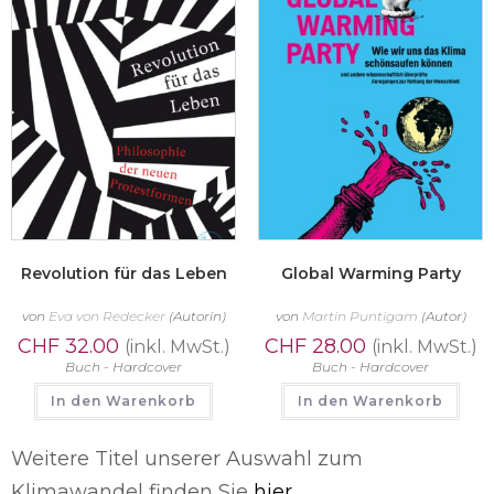
Revolution für das Leben
Global Warming Party
von
Eva von Redecker
(Autorin)
von
Martin Puntigam
(Autor)
CHF
32.00
CHF
28.00
(inkl. MwSt.)
(inkl. MwSt.)
Buch - Hardcover
Buch - Hardcover
In den Warenkorb
In den Warenkorb
Weitere Titel unserer Auswahl zum
Klimawandel finden Sie
hier
.