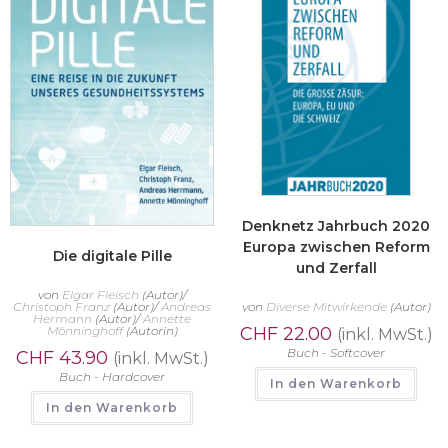
Denknetz Jahrbuch 2020
Europa zwischen Reform
Die digitale Pille
und Zerfall
von
Elgar Fleisch
(Autor)/
Christoph Franz
(Autor)/
Andreas
von
Diverse Mitwirkende
(Autor)
Hermann
(Autor)/
Annette
Mönninghoff
(Autorin)
CHF
22.00
(inkl. MwSt.)
Buch - Softcover
CHF
43.90
(inkl. MwSt.)
Buch - Hardcover
In den Warenkorb
In den Warenkorb