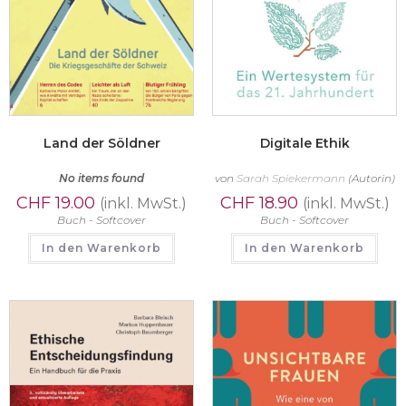
Land der Söldner
Digitale Ethik
No items found
von
Sarah Spiekermann
(Autorin)
CHF
19.00
CHF
18.90
(inkl. MwSt.)
(inkl. MwSt.)
Buch - Softcover
Buch - Softcover
In den Warenkorb
In den Warenkorb