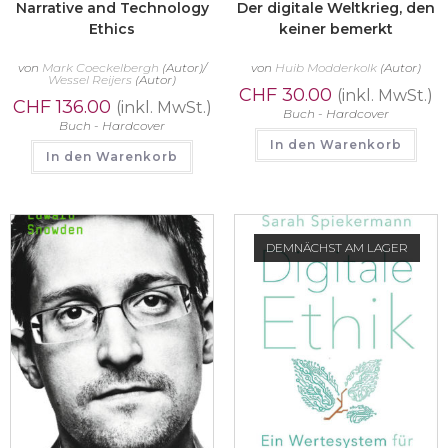
Narrative and Technology
Der digitale Weltkrieg, den
Ethics
keiner bemerkt
von
Mark Coeckelbergh
(Autor)/
von
Huib Modderkolk
(Autor)
Wessel Reijers
(Autor)
CHF
30.00
(inkl. MwSt.)
CHF
136.00
(inkl. MwSt.)
Buch - Hardcover
Buch - Hardcover
In den Warenkorb
In den Warenkorb
DEMNÄCHST AM LAGER