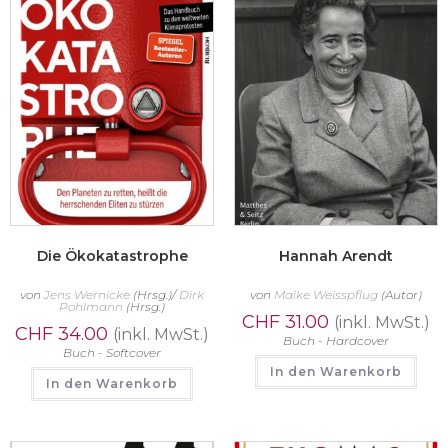
Die Ökokatastrophe
Hannah Arendt
von
Jens Wernicke
(Hrsg.)/
Dirk
von
Maike Weisspflug
(Autor)
Pohlmann
(Hrsg.)
CHF
31.00
(inkl. MwSt.)
CHF
34.00
(inkl. MwSt.)
Buch - Hardcover
Buch - Softcover
In den Warenkorb
In den Warenkorb