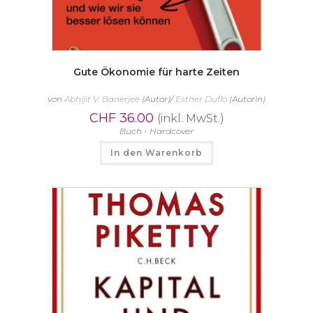
Gute Ökonomie für harte Zeiten
von
Abhijit V. Banerjee
(Autor)/
Esther Duflo
(Autorin)
CHF
36.00
(inkl. MwSt.)
Buch - Hardcover
In den Warenkorb