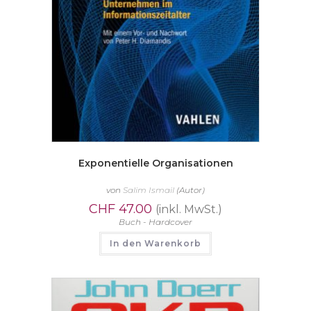
Exponentielle Organisationen
von
Salim Ismail
(Autor)
CHF
47.00
(inkl. MwSt.)
Buch - Hardcover
In den Warenkorb