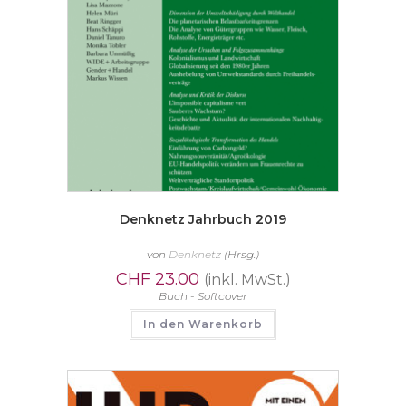
Denknetz Jahrbuch 2019
von
Denknetz
(Hrsg.)
CHF
23.00
(inkl. MwSt.)
Buch - Softcover
In den Warenkorb