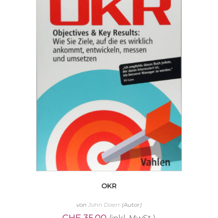
OKR
von
John Doerr
(Autor)
CHF
35.00