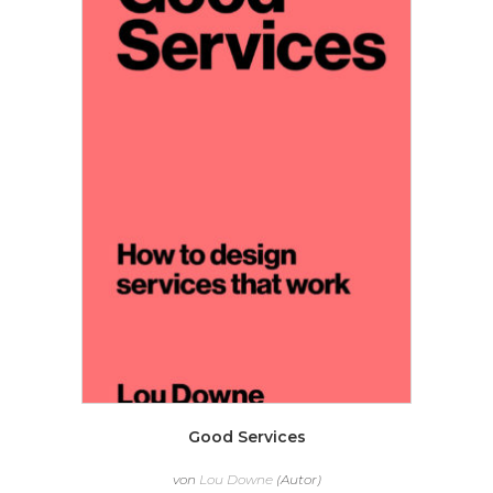
Good Services
von
Lou Downe
(Autor)