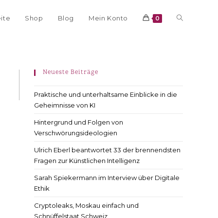
eite
Shop
Blog
Mein Konto
0
Neueste Beiträge
Praktische und unterhaltsame Einblicke in die
Geheimnisse von KI
Hintergrund und Folgen von
Verschwörungsideologien
Ulrich Eberl beantwortet 33 der brennendsten
Fragen zur Künstlichen Intelligenz
Sarah Spiekermann im Interview über Digitale
Ethik
Cryptoleaks, Moskau einfach und
Schnüffelstaat Schweiz