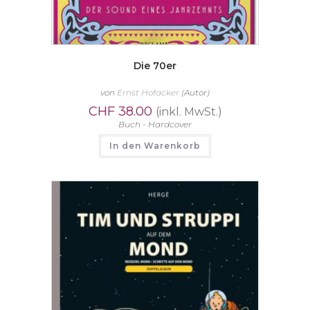
Die 70er
von
Ernst Hofacker
(Autor)
CHF
38.00
(inkl. MwSt.)
Buch - Hardcover
In den Warenkorb