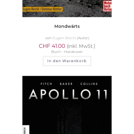
Mondwärts
von
Eugen Reichl
(Autor)
CHF
41.00
(inkl. MwSt.)
Buch - Hardcover
In den Warenkorb