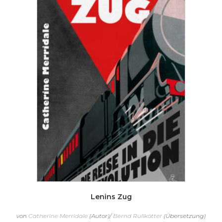
Lenins Zug
von
Catherine Merridale
(Autor)/
Bernd Rullkötter
(Übersetzung)