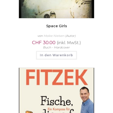
Space Girls
von
Maike Nielsen
(Autor)
CHF
30.00
(inkl. MwSt.)
Buch - Hardcover
In den Warenkorb