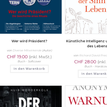
Wer wird Präsident?
Künstliche Intelligenz
des Leben
von
Diverse Mitwirkende
(Autor)
von
Richard David Pre
CHF
19.00
(inkl. MwSt.)
CHF
28.00
Buch - Softcover
(inkl
Buch - Hardcov
In den Warenkorb
In den Waren