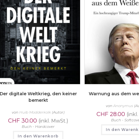
Der digitale Weltkrieg, den keiner
Warnung aus dem we
bemerkt
von
Anonymus
(A
von
Huib Modderkolk
(Autor)
CHF
28.00
(inkl
CHF
30.00
Buch - Softcov
(inkl. MwSt.)
Buch - Hardcover
In den Waren
In den Warenkorb