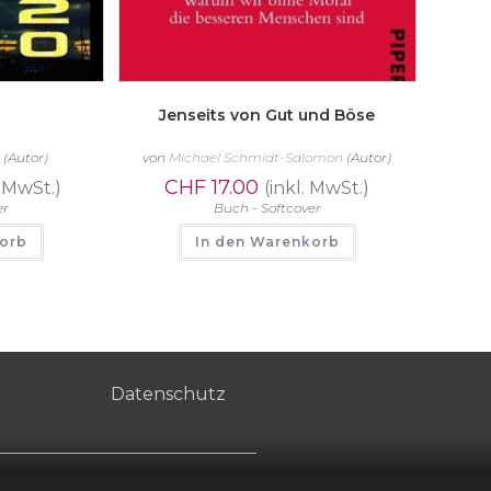
Jenseits von Gut und Böse
r
(Autor)
von
Michael Schmidt-Salomon
(Autor)
CHF
17.00
. MwSt.)
(inkl. MwSt.)
er
Buch - Softcover
korb
In den Warenkorb
Datenschutz