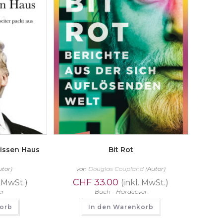
issen Haus
Bit Rot
utor)
von
Douglas Coupland
(Autor)
CHF
33.00
. MwSt.)
(inkl. MwSt.)
er
Buch - Hardcover
korb
In den Warenkorb