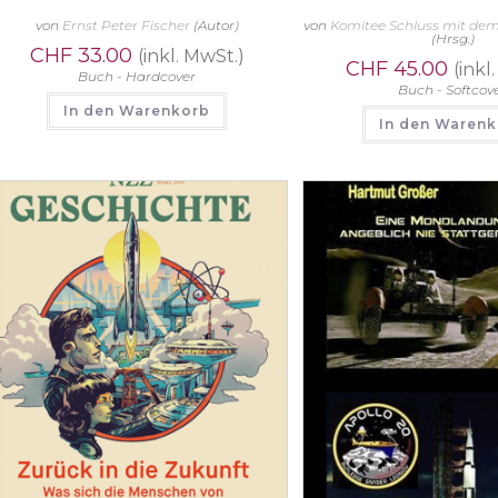
von
Ernst Peter Fischer
(Autor)
von
Komitee Schluss mit dem
(Hrsg.)
CHF
33.00
(inkl. MwSt.)
CHF
45.00
(inkl
Buch - Hardcover
Buch - Softcov
In den Warenkorb
In den Waren