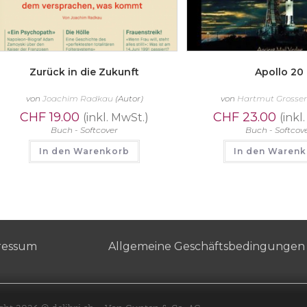
Zurück in die Zukunft
Apollo 20
von
Joachim Radkau
(Autor)
von
Hartmut Grosse
CHF
19.00
CHF
23.00
(inkl. MwSt.)
(inkl
Buch - Softcover
Buch - Softcov
In den Warenkorb
In den Waren
ressum
Allgemeine Geschäftsbedingungen