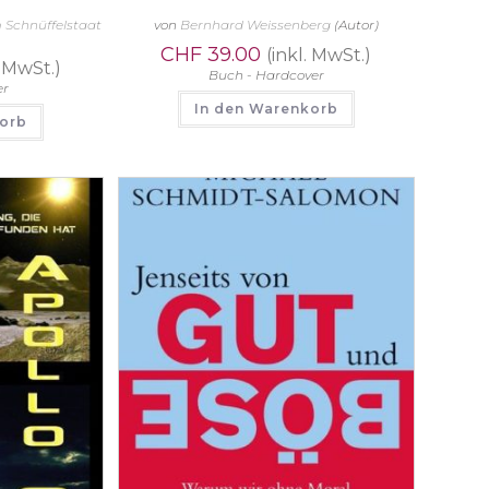
 Schnüffelstaat
von
Bernhard Weissenberg
(Autor)
CHF
39.00
(inkl. MwSt.)
. MwSt.)
Buch - Hardcover
er
In den Warenkorb
korb