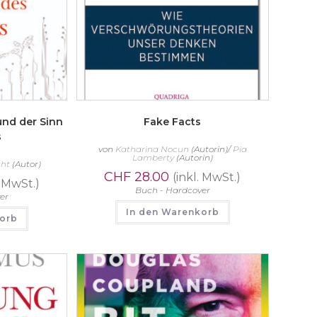
 und der Sinn
Fake Facts
s
von
Katharina Nocun
(Autorin)/
Pia
Lamberty
(Autorin)
cht
(Autor)
CHF
28.00
(inkl. MwSt.)
. MwSt.)
Buch - Hardcover
er
In den Warenkorb
korb