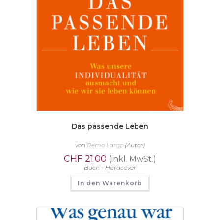
Das passende Leben
von
Remo Largo
(Autor)
CHF
21.00
(inkl. MwSt.)
Buch - Hardcover
In den Warenkorb