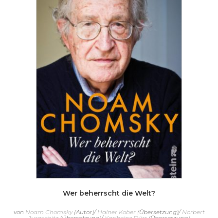
Wer beherrscht die Welt?
von
Noam Chomsky
(Autor)/
Hainer Kober
(Übersetzung)/
Norbert
Juraschitz
(Übersetzung)/
Karlheinz Dürr
(Übersetzung)