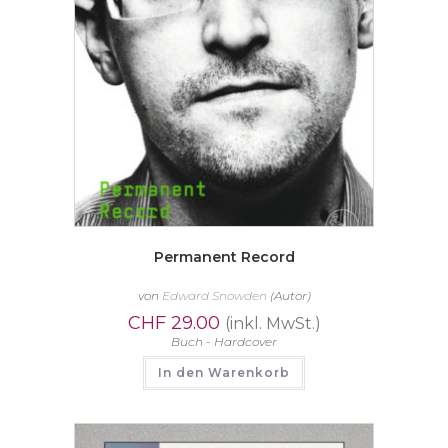
Permanent Record
von
Edward Snowden
(Autor)
CHF
29.00
(inkl. MwSt.)
Buch - Hardcover
In den Warenkorb