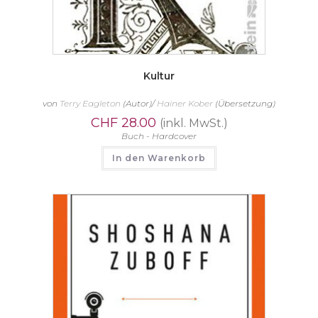
Kultur
von
Terry Eagleton
(Autor)/
Hainer Kober
(Übersetzung)
CHF
28.00
(inkl. MwSt.)
Buch - Hardcover
In den Warenkorb