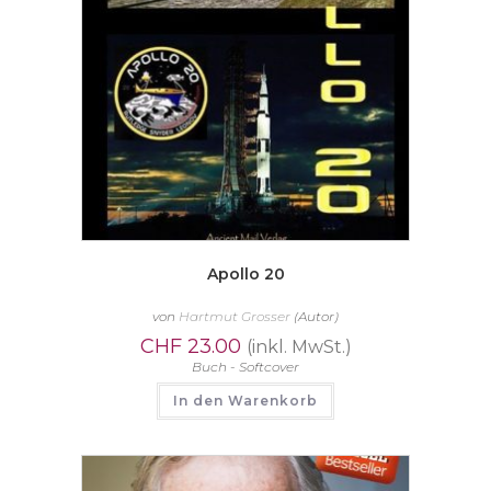
Apollo 20
von
Hartmut Grosser
(Autor)
CHF
23.00
(inkl. MwSt.)
Buch - Softcover
In den Warenkorb