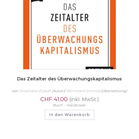
Das Zeitalter des Überwachungskapitalismus
von
Shoshana Zuboff
(Autor)/
Bernhard Schmid
(Übersetzung)
CHF
41.00
(inkl. MwSt.)
Buch - Hardcover
In den Warenkorb