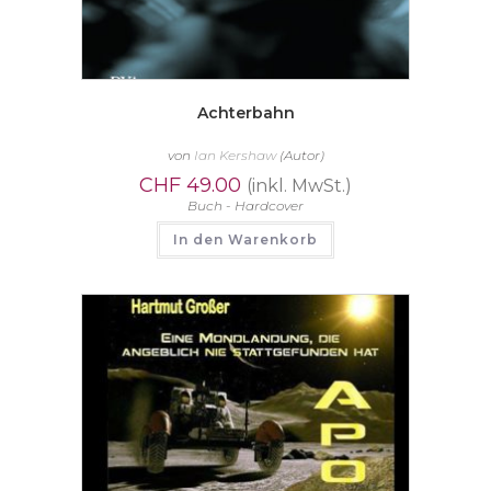
Achterbahn
von
Ian Kershaw
(Autor)
CHF
49.00
(inkl. MwSt.)
Buch - Hardcover
In den Warenkorb