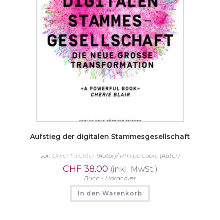
Aufstieg der digitalen Stammesgesellschaft
von
Oliver Fiechter
(Autor)/
Philipp Löpfe
(Autor)
CHF
38.00
(inkl. MwSt.)
Buch - Hardcover
In den Warenkorb