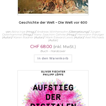
Geschichte der Welt – Die Welt vor 600
von
Akira Iriye
(Hrsg.)/
Andreas Wirthensohn
(Übersetzung)/
Jürgen
Osterhammel
(Hrsg.)/
Hans-Joachim Gehrke
(Hrsg.)/
Hermann Parziger
(Autor)/
Karen Radner
(Autor)/
Mark Edward Lewis
(Autor)/
Axel Michaels
(Autor)
CHF
68.00
(inkl. MwSt.)
Buch - Hardcover
In den Warenkorb