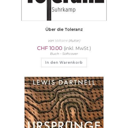
Über die Toleranz
von
Voltaire
(Autor)
CHF
10.00
(inkl. MwSt.)
Buch - Softcover
In den Warenkorb