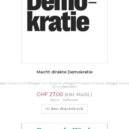
Macht direkte Demokratie
von
Daniel Graf
(Hrsg.)/
Che Wagner
(Hrsg.)/
Philippe Kramer
(Hrsg.)/
Sibyll
Berg
(Vorwort)
CHF
27.00
(inkl. MwSt.)
Buch - Softcover
In den Warenkorb