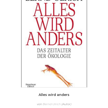
Alles wird anders
von
Bernd Ulrich
(Autor)