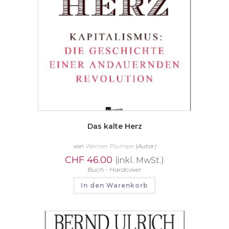
Das kalte Herz
von
Werner Plumpe
(Autor)
CHF
46.00
(inkl. MwSt.)
Buch - Hardcover
In den Warenkorb