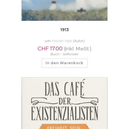
1913
von
Florian Illies
(Autor)
CHF
17.00
(inkl. MwSt.)
Buch - Softcover
In den Warenkorb