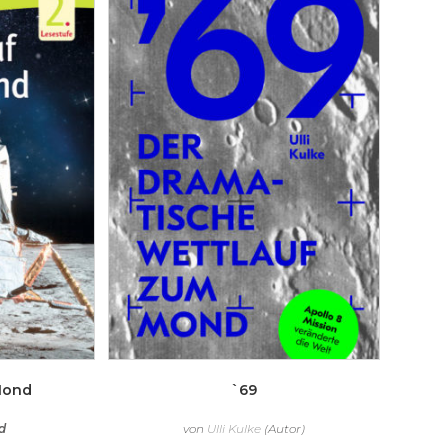
Mond
`69
d
von
Ulli Kulke
(Autor)