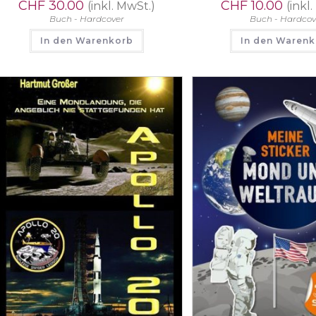
CHF
30.00
CHF
10.00
(inkl. MwSt.)
(inkl
Buch - Hardcover
Buch - Hardcov
In den Warenkorb
In den Waren