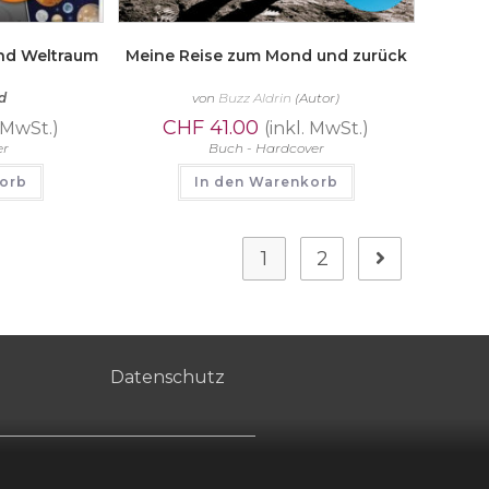
und Weltraum
Meine Reise zum Mond und zurück
d
von
Buzz Aldrin
(Autor)
CHF
41.00
. MwSt.)
(inkl. MwSt.)
er
Buch - Hardcover
korb
In den Warenkorb
1
2
Datenschutz