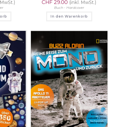
CHF
29.00
. MwSt.)
(inkl. MwSt.)
er
Buch - Hardcover
korb
In den Warenkorb