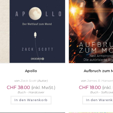
Apollo
Aufbruch zum 
von
Zack Scott
(Autor)
von
James R. Hanse
CHF
38.00
CHF
18.00
(inkl. MwSt.)
(inkl
Buch - Hardcover
Buch - Softcov
In den Warenkorb
In den Waren