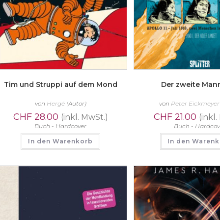
Tim und Struppi auf dem Mond
Der zweite Mann
von
Hergé
(Autor)
von
Peter Eickmeyer
CHF
28.00
CHF
21.00
(inkl. MwSt.)
(inkl
Buch - Hardcover
Buch - Hardcov
In den Warenkorb
In den Waren