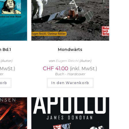
 Bd.1
Mondwärts
(Autor)
von
Eugen Reichl
(Autor)
CHF
41.00
. MwSt.)
(inkl. MwSt.)
er
Buch - Hardcover
korb
In den Warenkorb