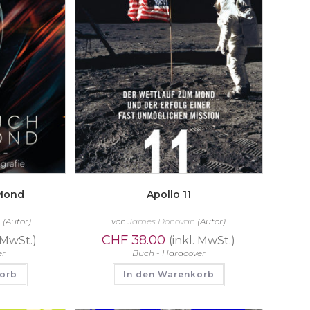
Mond
Apollo 11
n
(Autor)
von
James Donovan
(Autor)
CHF
38.00
. MwSt.)
(inkl. MwSt.)
er
Buch - Hardcover
korb
In den Warenkorb