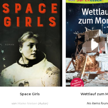
Space Girls
Wettlauf zum 
von
Maike Nielsen
(Autor)
No items foun