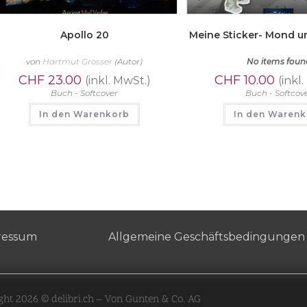
Apollo 20
Meine Sticker- Mond 
von
Hartmut Grosser
(Autor)
No items foun
CHF
23.00
CHF
10.00
(inkl. MwSt.)
(inkl
Buch - Softcover
Buch - Softcov
In den Warenkorb
In den Waren
ressum
Allgemeine Geschäftsbedingungen
ght 2026 © delibri.ch – Von Gunten & Co. AG