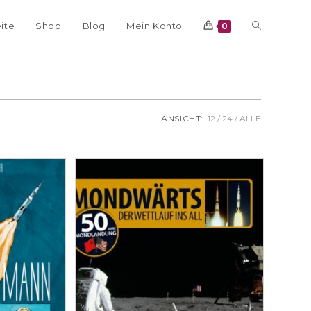
eite
Shop
Blog
Mein Konto
0
ANSICHT:
12
24
ALLE