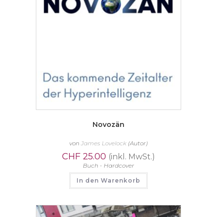
Novozän
von
James Lovelock
(Autor)
CHF
25.00
(inkl. MwSt.)
Buch - Hardcover
In den Warenkorb