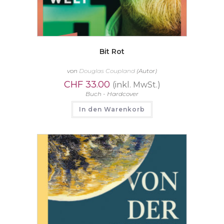
Bit Rot
von
Douglas Coupland
(Autor)
CHF
33.00
(inkl. MwSt.)
Buch - Hardcover
In den Warenkorb