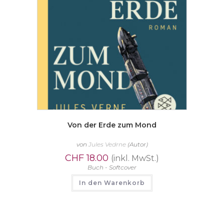
Von der Erde zum Mond
von
Jules Vedrne
(Autor)
CHF
18.00
(inkl. MwSt.)
Buch - Softcover
In den Warenkorb