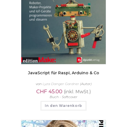
JavaScript für Raspi, Arduino & Co
von
Lyza Danger Gardner
(Autor)
CHF
45.00
(inkl. MwSt.)
Buch - Softcover
In den Warenkorb