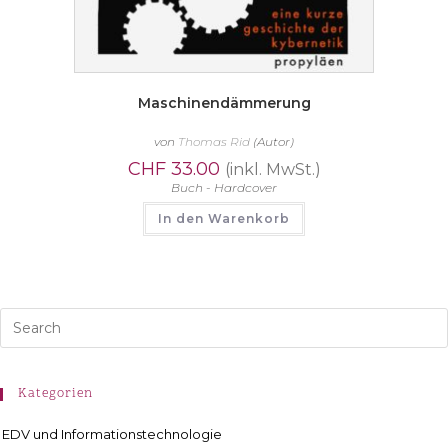
Maschinendämmerung
von
Thomas Rid
(Autor)
CHF
33.00
(inkl. MwSt.)
Buch - Hardcover
In den Warenkorb
Kategorien
EDV und Informationstechnologie