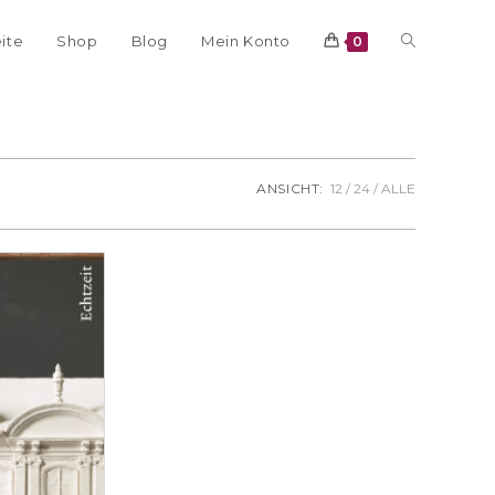
eite
Shop
Blog
Mein Konto
0
ANSICHT:
12
24
ALLE