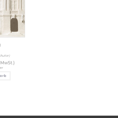
l
(Autor)
. MwSt.)
er
korb