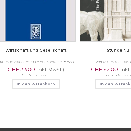
Wirtschaft und Gesellschaft
Stunde Nul
von
Max Weber
(Autor)/
Edith Hanke
(Hrsg.)
von
Rolf Holenstein
CHF
33.00
CHF
62.00
(inkl. MwSt.)
(inkl
Buch - Softcover
Buch - Hardcov
In den Warenkorb
In den Waren