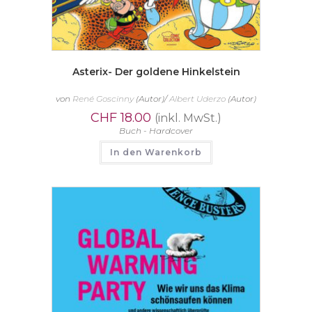
Asterix- Der goldene Hinkelstein
von
René Goscinny
(Autor)/
Albert Uderzo
(Autor)
CHF
18.00
(inkl. MwSt.)
Buch - Hardcover
In den Warenkorb