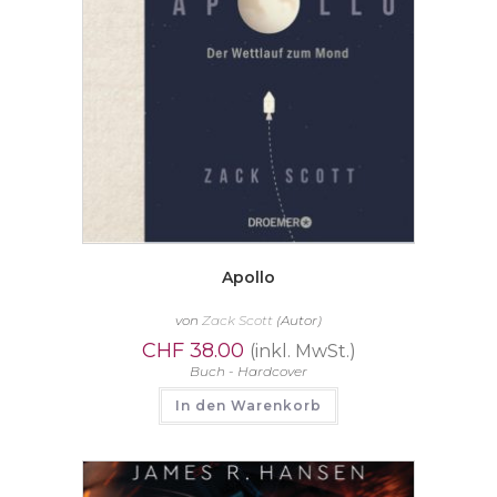
Apollo
von
Zack Scott
(Autor)
CHF
38.00
(inkl. MwSt.)
Buch - Hardcover
In den Warenkorb