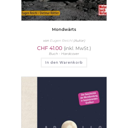
Mondwärts
von
Eugen Reichl
(Autor)
CHF
41.00
(inkl. MwSt.)
Buch - Hardcover
In den Warenkorb