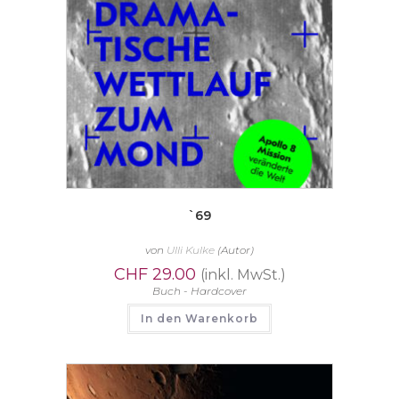
`69
von
Ulli Kulke
(Autor)
CHF
29.00
(inkl. MwSt.)
Buch - Hardcover
In den Warenkorb