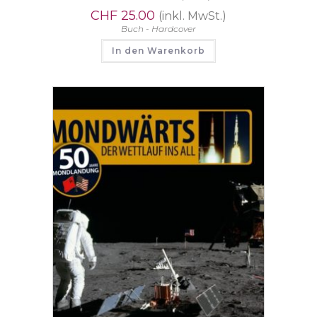
CHF
25.00
(inkl. MwSt.)
Buch - Hardcover
In den Warenkorb