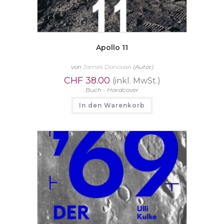
Apollo 11
von
James Donovan
(Autor)
CHF
38.00
(inkl. MwSt.)
Buch - Hardcover
In den Warenkorb