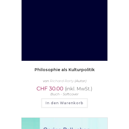
Philosophie als Kulturpolitik
von
Richard Rorty
(Autor)
CHF
30.00
(inkl. MwSt.)
Buch - Softcover
In den Warenkorb