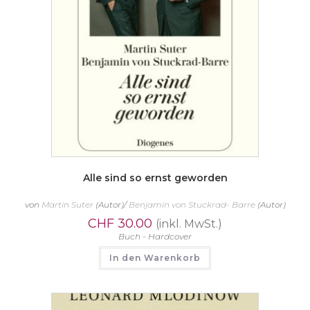
Alle sind so ernst geworden
von
Martin Suter
(Autor)/
Benjamin von Stuckrad- Barre
(Autor)
CHF
30.00
(inkl. MwSt.)
Buch - Hardcover
In den Warenkorb