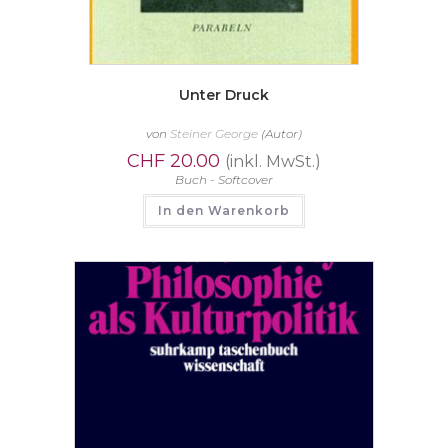
Unter Druck
von
Steiner George
(Autor)
CHF
20.00
(inkl. MwSt.)
Buch - Softcover
In den Warenkorb