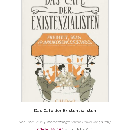
Das Café der Existenzialisten
von
Rita Seuß
(Übersetzung)/
Sarah Bakewell
(Autor)
CHF
35.00
(inkl. MwSt.)