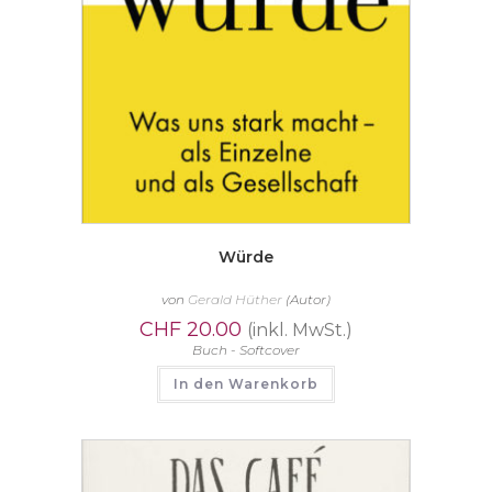
Würde
von
Gerald Hüther
(Autor)
CHF
20.00
(inkl. MwSt.)
Buch - Softcover
In den Warenkorb