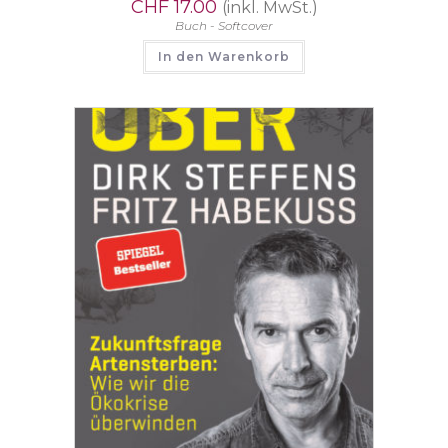
CHF
17.00
(inkl. MwSt.)
Buch - Softcover
In den Warenkorb