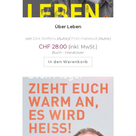
Über Leben
von
Dirk Steffens
(Autor)/
Fritz Habekuß
(Autor)
CHF
28.00
(inkl. MwSt.)
Buch - Hardcover
In den Warenkorb