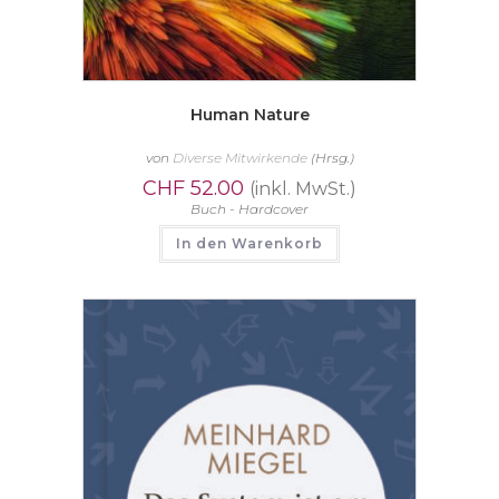
Human Nature
von
Diverse Mitwirkende
(Hrsg.)
CHF
52.00
(inkl. MwSt.)
Buch - Hardcover
In den Warenkorb