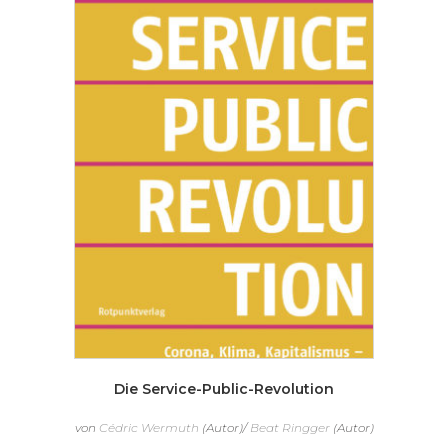
Die Service-Public-Revolution
von
Cédric Wermuth
(Autor)/
Beat Ringger
(Autor)