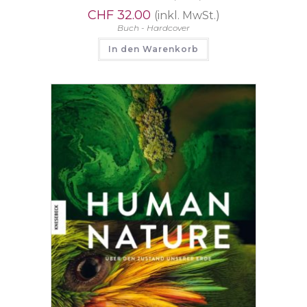
CHF
32.00
(inkl. MwSt.)
Buch - Hardcover
In den Warenkorb