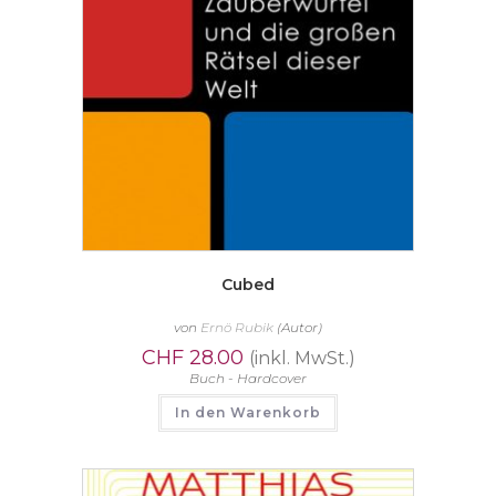
Cubed
von
Ernö Rubik
(Autor)
CHF
28.00
(inkl. MwSt.)
Buch - Hardcover
In den Warenkorb