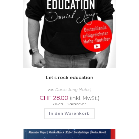
Let’s rock education
von
Daniel Jung
(Autor)
CHF
28.00
(inkl. MwSt.)
Buch - Hardcover
In den Warenkorb