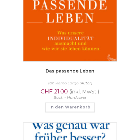
Das passende Leben
von
Remo Largo
(Autor)
CHF
21.00
(inkl. MwSt.)
Buch - Hardcover
In den Warenkorb