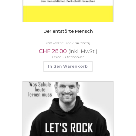
Der entstörte Mensch
von
Petra Bock
(Autorin)
CHF
28.00
(inkl. MwSt.)
Buch - Hardcover
In den Warenkorb