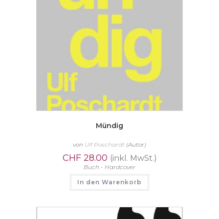
Mündig
von
Ulf Poschardt
(Autor)
CHF
28.00
(inkl. MwSt.)
Buch - Hardcover
In den Warenkorb