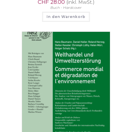
CHF
28.00
(inkl. MwSt.)
Buch - Hardcover
In den Warenkorb