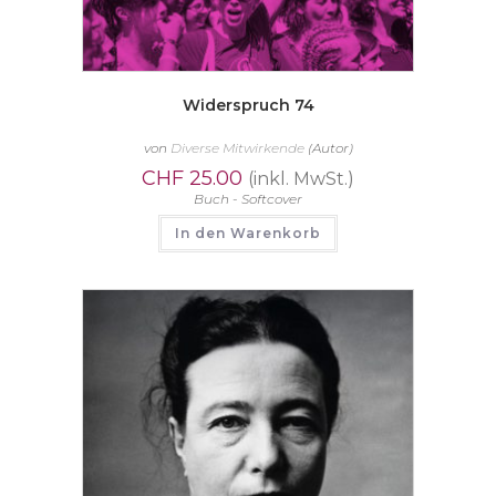
Widerspruch 74
von
Diverse Mitwirkende
(Autor)
CHF
25.00
(inkl. MwSt.)
Buch - Softcover
In den Warenkorb