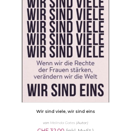
Wir sind viele, wir sind eins
von
Melinda Gates
(Autor)
CHF
32.00
(inkl. MwSt.)