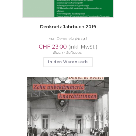
Denknetz Jahrbuch 2019
von
Denknetz
(Hrsg.)
CHF
23.00
(inkl. MwSt.)
Buch - Softcover
In den Warenkorb