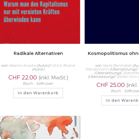
Radikale Alternativen
Kosmopolitismus ohne
von
Alberto Acosta
(Autor)/
Ulrich Brand
von
Seyla Benhabib
(Au
(Autor)
Wördemann
(Übersetzung)/
(Übersetzung)/
Jeanett
CHF
22.00
(Übersetzung)/
Stefan Eich
(inkl. MwSt.)
Buch - Softcover
CHF
25.00
(inkl
Buch - Softcov
In den Warenkorb
In den Waren