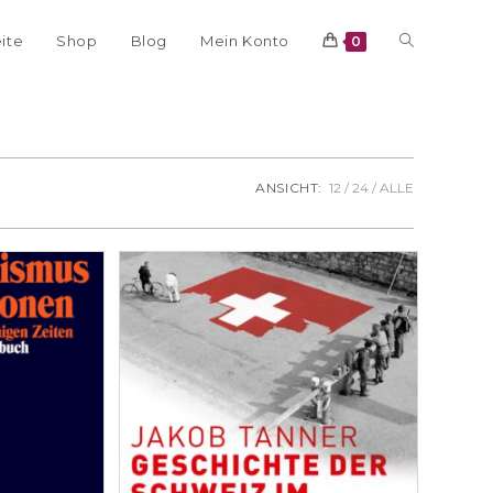
eite
Shop
Blog
Mein Konto
0
ANSICHT:
12
24
ALLE