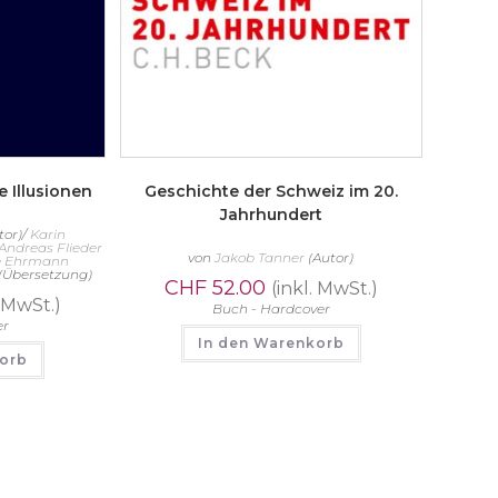
 Illusionen
Geschichte der Schweiz im 20.
Jahrhundert
tor)/
Karin
Andreas Flieder
von
Jakob Tanner
(Autor)
e Ehrmann
(Übersetzung)
CHF
52.00
(inkl. MwSt.)
. MwSt.)
Buch - Hardcover
er
In den Warenkorb
korb