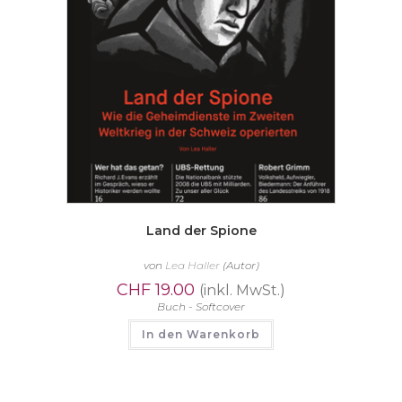
Land der Spione
von
Lea Haller
(Autor)
CHF
19.00
(inkl. MwSt.)
Buch - Softcover
In den Warenkorb