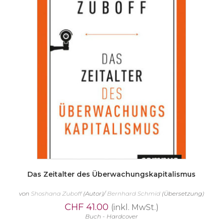
Das Zeitalter des Überwachungskapitalismus
von
Shoshana Zuboff
(Autor)/
Bernhard Schmid
(Übersetzung)
CHF
41.00
(inkl. MwSt.)
Buch - Hardcover