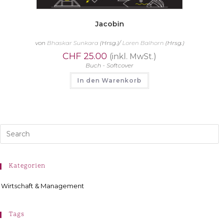
Jacobin
von
Bhaskar Sunkara
(Hrsg.)/
Loren Balhorn
(Hrsg.)
CHF
25.00
(inkl. MwSt.)
Buch - Softcover
In den Warenkorb
Kategorien
Wirtschaft & Management
Tags