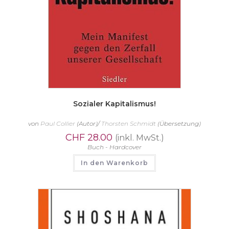
Sozialer Kapitalismus!
von
Paul Collier
(Autor)/
Thorsten Schmidt
(Übersetzung)
CHF
28.00
(inkl. MwSt.)
Buch - Hardcover
In den Warenkorb