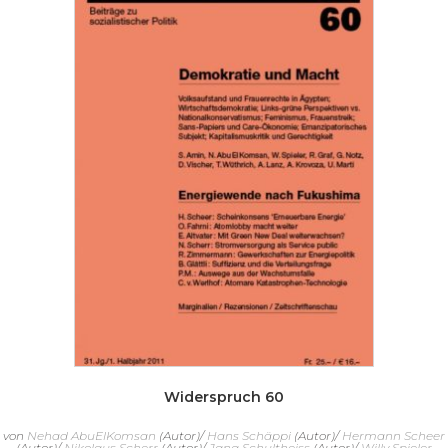
Widerspruch 60
von
Nehad AbuElKomsan
(Autor)/
Hans Schäppi
(Autor)/
Hermann Scheer
(Autor)/
Nikolaus Scherr
(Autor)/
Jana Schultheiss
(Autor)/
Willy Spieler