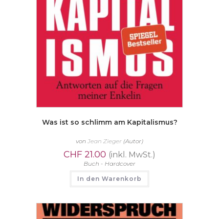
Was ist so schlimm am Kapitalismus?
von
Jean Zieger
(Autor)
CHF
21.00
(inkl. MwSt.)
Buch - Hardcover
In den Warenkorb