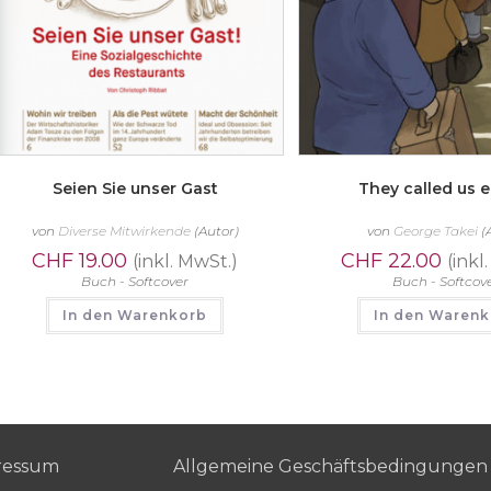
Seien Sie unser Gast
They called us 
von
Diverse Mitwirkende
(Autor)
von
George Takei
(
CHF
19.00
CHF
22.00
(inkl. MwSt.)
(inkl
Buch - Softcover
Buch - Softcov
In den Warenkorb
In den Waren
ressum
Allgemeine Geschäftsbedingungen