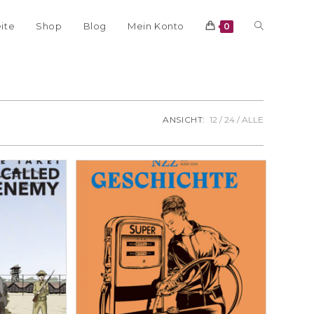
eite
Shop
Blog
Mein Konto
0
ANSICHT:
12
24
ALLE