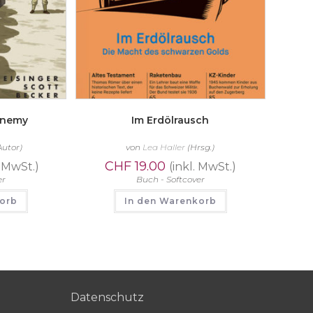
enemy
Im Erdölrausch
Autor)
von
Lea Haller
(Hrsg.)
CHF
19.00
. MwSt.)
(inkl. MwSt.)
er
Buch - Softcover
korb
In den Warenkorb
Datenschutz