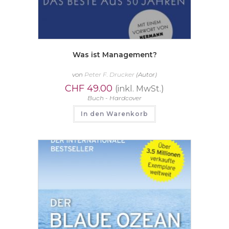
Was ist Management?
von
Peter F. Drucker
(Autor)
CHF
49.00
(inkl. MwSt.)
Buch - Hardcover
In den Warenkorb