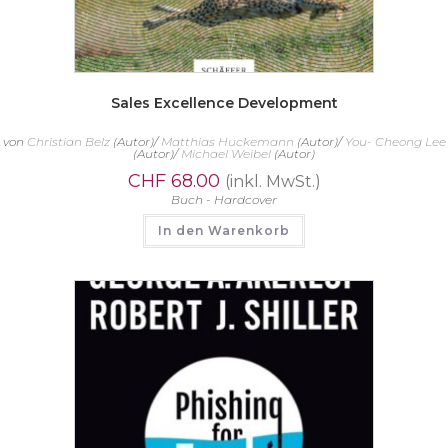
Sales Excellence Development
von
Christian Belz
(Autor)/
Matthias Huckemann
(Autor)/
You- Cheong Lee
(Autor)/
Michael Weibel
(Autor)
CHF
68.00
(inkl. MwSt.)
Buch - Hardcover
In den Warenkorb