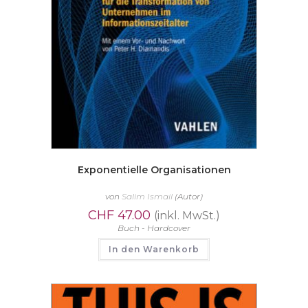
Exponentielle Organisationen
von
Salim Ismail
(Autor)
CHF
47.00
(inkl. MwSt.)
Buch - Hardcover
In den Warenkorb