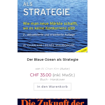
Der Blaue Ozean als Strategie
von
W. Chan Kim
(Autor)
CHF
35.00
(inkl. MwSt.)
Buch - Hardcover
In den Warenkorb