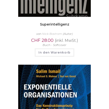
Superintelligenz
von
Nick Bostrom
(Autor)
CHF
28.00
(inkl. MwSt.)
Buch - Softcover
In den Warenkorb