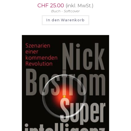
CHF
25.00
(inkl. MwSt.)
Buch - Softcover
In den Warenkorb