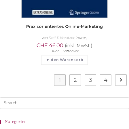
Praxisorientiertes Online-Marketing
von
Ralf T. Kreutzer
(Autor)
CHF
46.00
(inkl. MwSt.)
Buch - Softcover
In den Warenkorb
1
2
3
4
Kategorien