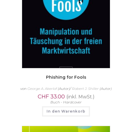
Phishing for Fools
von
George A. Akerlof
(Autor)/
Robert J. Shiller
(Autor)
CHF
33.00
(inkl. MwSt.)
Buch - Hardcover
In den Warenkorb