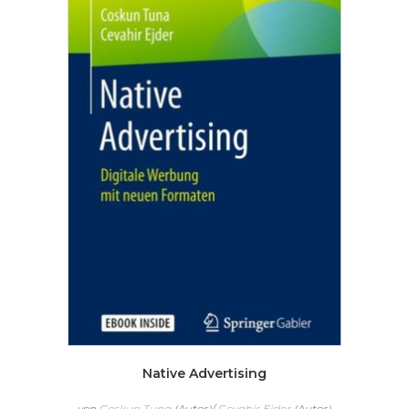
Native Advertising
von
Coskun Tuna
(Autor)/
Cevahir Ejder
(Autor)