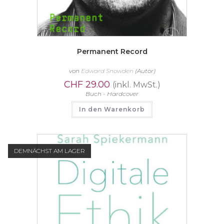
Permanent Record
von
Edward Snowden
(Autor)
CHF
29.00
(inkl. MwSt.)
Buch - Hardcover
In den Warenkorb
DEMNÄCHST AM LAGER