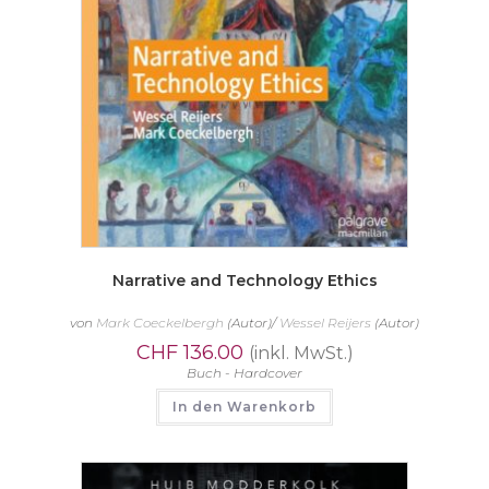
Narrative and Technology Ethics
von
Mark Coeckelbergh
(Autor)/
Wessel Reijers
(Autor)
CHF
136.00
(inkl. MwSt.)
Buch - Hardcover
In den Warenkorb