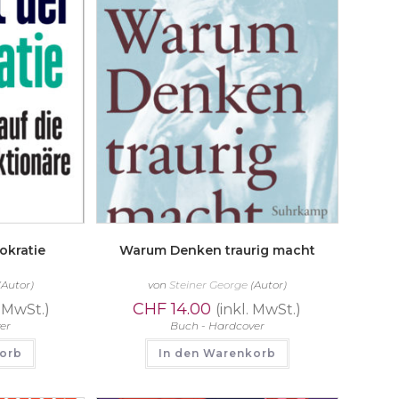
okratie
Warum Denken traurig macht
(Autor)
von
Steiner George
(Autor)
CHF
14.00
. MwSt.)
(inkl. MwSt.)
er
Buch - Hardcover
korb
In den Warenkorb