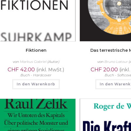
Fiktionen
Das terrestrische 
von
Markus Gabriel
(Autor)
von
Bruno Latour
(
CHF
42.00
CHF
20.00
(inkl. MwSt.)
(inkl
Buch - Hardcover
Buch - Softcov
In den Warenkorb
In den Waren