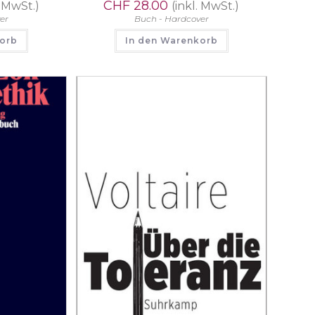
CHF
28.00
. MwSt.)
(inkl. MwSt.)
er
Buch - Hardcover
korb
In den Warenkorb