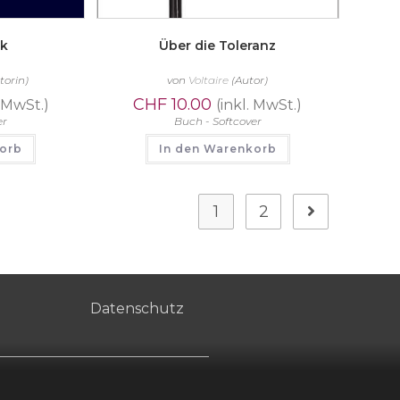
ik
Über die Toleranz
torin)
von
Voltaire
(Autor)
CHF
10.00
. MwSt.)
(inkl. MwSt.)
er
Buch - Softcover
korb
In den Warenkorb
1
2
Datenschutz