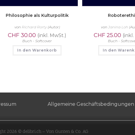
Philosophie als Kulturpolitik
Robotereth
von
Richard Rorty
(Autor)
von
Janina Loh
(Au
CHF
30.00
CHF
25.00
(inkl. MwSt.)
(inkl
Buch - Softcover
Buch - Softcov
In den Warenkorb
In den Waren
ressum
Allgemeine Geschäftsbedingungen
ght 2026 © delibri.ch – Von Gunten & Co. AG