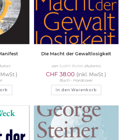
Manifest
Die Macht der Gewaltlosigkeit
Autor)
von
Judith Butler
(Autorin)
CHF
38.00
. MwSt.)
(inkl. MwSt.)
er
Buch - Hardcover
korb
In den Warenkorb