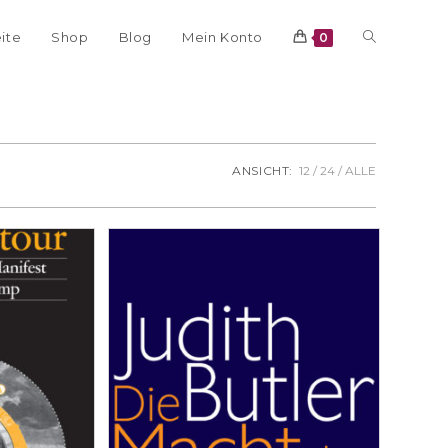
eite
Shop
Blog
Mein Konto
0
ANSICHT:
12
24
ALLE