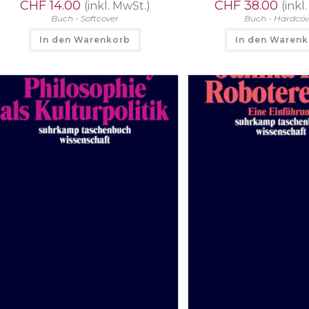
CHF
14.00
CHF
38.00
(inkl. MwSt.)
(inkl
Buch - Softcover
Buch - Hardcov
In den Warenkorb
In den Waren