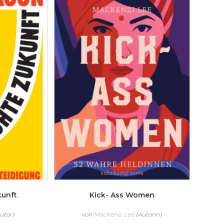
kunft
Kick- Ass Women
utor)
von
Mackenzi Lee
(Autorin)