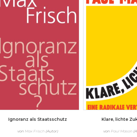
Ignoranz als Staatsschutz
Klare, lichte Zu
von
Max Frisch
(Autor)
von
Paul Mason
(A