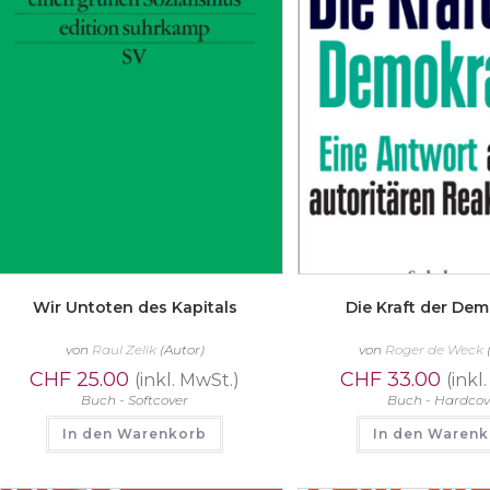
Wir Untoten des Kapitals
Die Kraft der Dem
von
Raul Zelik
(Autor)
von
Roger de Weck
CHF
25.00
CHF
33.00
(inkl. MwSt.)
(inkl
Buch - Softcover
Buch - Hardcov
In den Warenkorb
In den Waren