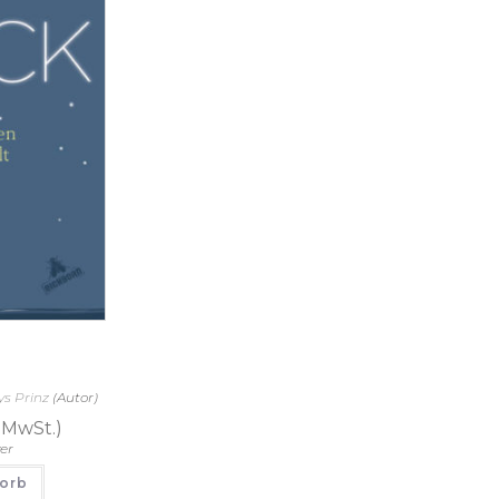
ys Prinz
(Autor)
. MwSt.)
er
korb