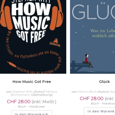
How Music Got Free
Glück
von
Stephen Witt
(Autor)/
Markus
von
Hanno Beck
(Autor)/
Alo
Bennemann
(Übersetzung)
CHF
28.00
(inkl
CHF
28.00
(inkl. MwSt.)
Buch - Hardcov
Buch - Hardcover
In den Waren
In den Warenkorb