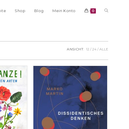
eite
Shop
Blog
Mein Konto
0
ANSICHT:
12
24
ALLE