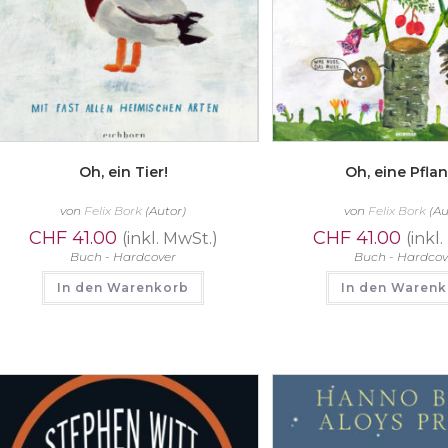
Oh, ein Tier!
Oh, eine Pflan
von
Felix Bork
(Autor)
von
Felix Bork
(Au
CHF
41.00
CHF
41.00
(inkl. MwSt.)
(inkl
Buch - Hardcover
Buch - Hardcov
In den Warenkorb
In den Waren