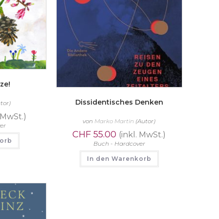
ze!
Dissidentisches Denken
tor)
. MwSt.)
von
Marko Martin
(Autor)
er
CHF
55.00
(inkl. MwSt.)
korb
Buch - Hardcover
In den Warenkorb