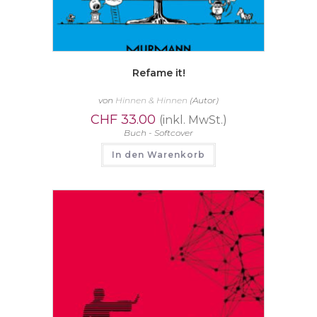
Refame it!
von
Hinnen & Hinnen
(Autor)
CHF
33.00
(inkl. MwSt.)
Buch - Softcover
In den Warenkorb