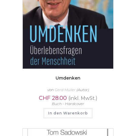
Umdenken
von
Gerd Müller
(Autor)
CHF
28.00
(inkl. MwSt.)
Buch - Hardcover
In den Warenkorb