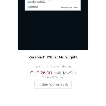
Kursbuch 176. Ist Moral gut?
von
Armin Nassehi
(Hrsg.)
CHF
26.00
(inkl. MwSt.)
Buch - Softcover
In den Warenkorb