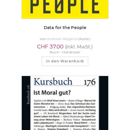
Data for the People
von
Andreas Weigend
(Autor)
CHF
37.00
(inkl. MwSt.)
Buch - Hardcover
In den Warenkorb