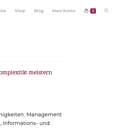
eite
Shop
Blog
Mein Konto
0
omplexität meistern
higkeiten
,
Management
, Informations- und