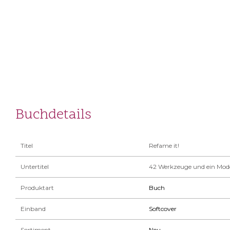
Buchdetails
Titel
Refame it!
Untertitel
42 Werkzeuge und ein Model
Produktart
Buch
Einband
Softcover
Sortiment
Neu