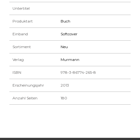
Untertitel
Produktart
Buch
Einband
Softcover
Sortiment
Neu
Verlag
Murmann
ISBN
978-3-86774-265-8
Erscheinungsjahr
2013
Anzahl Seiten
180