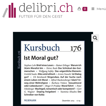
Menü
0