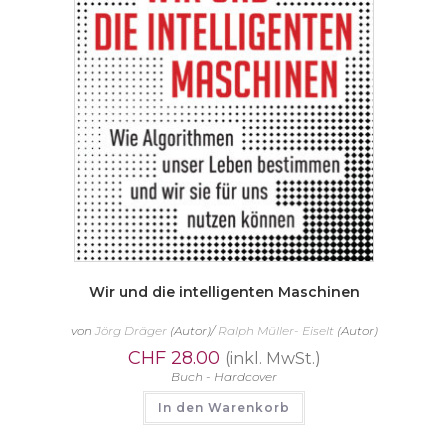
Wir und die intelligenten Maschinen
von
Jörg Dräger
(Autor)/
Ralph Müller- Eiselt
(Autor)
CHF
28.00
(inkl. MwSt.)
Buch - Hardcover
In den Warenkorb