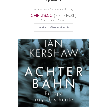
von
James Donovan
(Autor)
CHF
38.00
(inkl. MwSt.)
Buch - Hardcover
In den Warenkorb