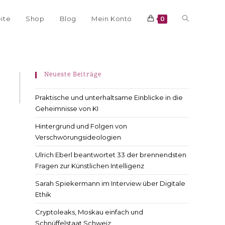
eite
Shop
Blog
Mein Konto
0
Neueste Beiträge
Praktische und unterhaltsame Einblicke in die
Geheimnisse von KI
Hintergrund und Folgen von
Verschwörungsideologien
Ulrich Eberl beantwortet 33 der brennendsten
Fragen zur Künstlichen Intelligenz
Sarah Spiekermann im Interview über Digitale
Ethik
Cryptoleaks, Moskau einfach und
Schnüffelstaat Schweiz