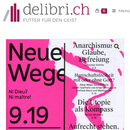
Menü
0