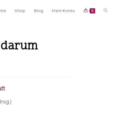
eite
Shop
Blog
Mein Konto
0
, darum
ft
rsg.)