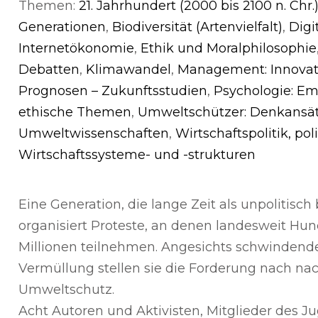
Themen:
21. Jahrhundert (2000 bis 2100 n. Chr.
Generationen
,
Biodiversität (Artenvielfalt)
,
Digi
Internetökonomie
,
Ethik und Moralphilosophie
Debatten
,
Klimawandel
,
Management: Innovat
Prognosen – Zukunftsstudien
,
Psychologie: E
ethische Themen
,
Umweltschützer: Denkansät
Umweltwissenschaften
,
Wirtschaftspolitik, po
Wirtschaftssysteme- und -strukturen
Eine Generation, die lange Zeit als unpolitisch 
organisiert Proteste, an denen landesweit Hu
Millionen teilnehmen. Angesichts schwindend
Vermüllung stellen sie die Forderung nach na
Umweltschutz.
Acht Autoren und Aktivisten, Mitglieder des 