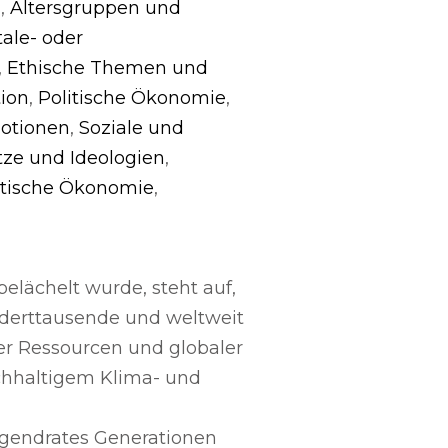
)
,
Altersgruppen und
tale- oder
,
Ethische Themen und
ion
,
Politische Ökonomie
,
motionen
,
Soziale und
ze und Ideologien
,
litische Ökonomie
,
belächelt wurde, steht auf,
nderttausende und weltweit
er Ressourcen und globaler
chhaltigem Klima- und
Jugendrates Generationen