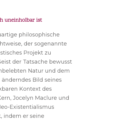
h uneinholbar ist
uartige philosophische
chtweise, der sogenannte
istisches Projekt zu
Geist der Tatsache bewusst
 unbelebten Natur und dem
h änderndes Bild seines
nkbaren Kontext des
Kern, Jocelyn Maclure und
Neo-Existentialismus
ik, indem er seine