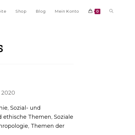
eite
Shop
Blog
Mein Konto
0
s
, 2020
hie
,
Sozial- und
nd ethische Themen
,
Soziale
hropologie
,
Themen der