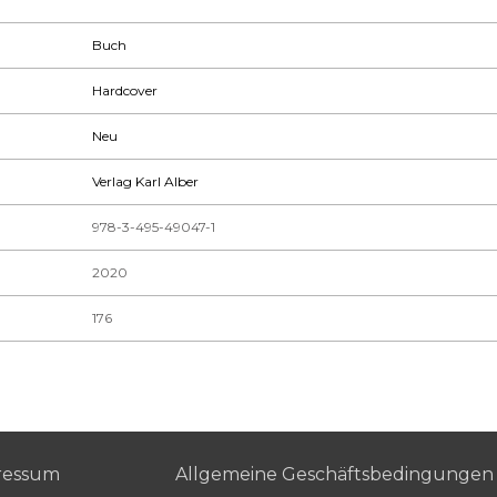
Buch
Hardcover
Neu
Verlag Karl Alber
978-3-495-49047-1
2020
176
ressum
Allgemeine Geschäftsbedingungen