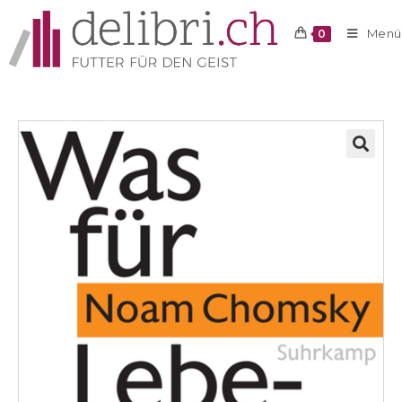
Menü
0