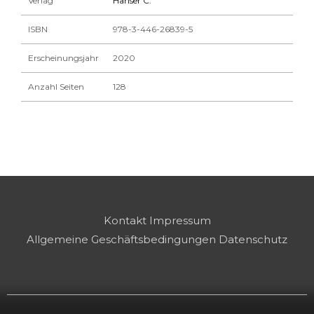
Verlag
Hanser C.
ISBN
978-3-446-26839-5
Erscheinungsjahr
2020
Anzahl Seiten
128
Kontakt
Impressum
Allgemeine Geschäftsbedingungen
Datenschutz