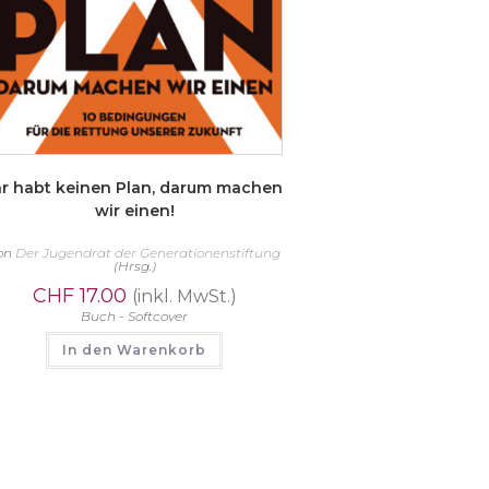
hr habt keinen Plan, darum machen
wir einen!
on
Der Jugendrat der Generationenstiftung
(Hrsg.)
CHF
17.00
(inkl. MwSt.)
Buch - Softcover
In den Warenkorb