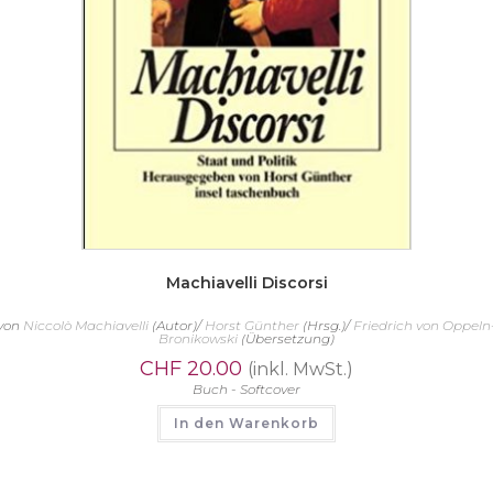
Machiavelli Discorsi
von
Niccolò Machiavelli
(Autor)/
Horst Günther
(Hrsg.)/
Friedrich von Oppeln
Bronikowski
(Übersetzung)
CHF
20.00
(inkl. MwSt.)
Buch - Softcover
In den Warenkorb