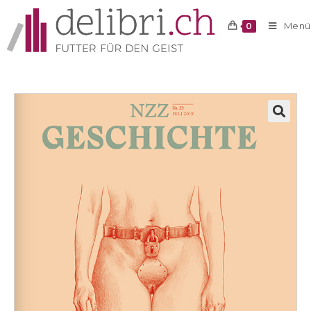
Menü
0