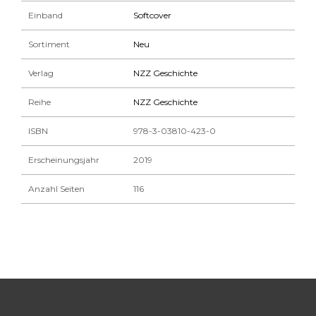
Einband
Softcover
Sortiment
Neu
Verlag
NZZ Geschichte
Reihe
NZZ Geschichte
ISBN
978-3-03810-423-0
Erscheinungsjahr
2019
Anzahl Seiten
116