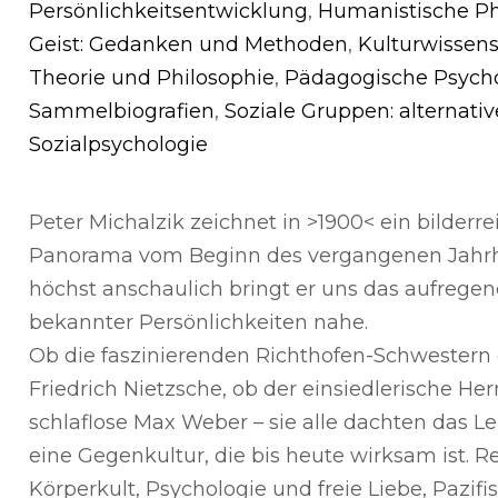
Persönlichkeitsentwicklung
,
Humanistische Ph
Geist: Gedanken und Methoden
,
Kulturwissen
Theorie und Philosophie
,
Pädagogische Psych
Sammelbiografien
,
Soziale Gruppen: alternativ
Sozialpsychologie
Peter Michalzik zeichnet in >1900< ein bilderr
Panorama vom Beginn des vergangenen Jahrhu
höchst anschaulich bringt er uns das aufreg
bekannter Persönlichkeiten nahe.
Ob die faszinierenden Richthofen-Schwestern 
Friedrich Nietzsche, ob der einsiedlerische H
schlaflose Max Weber – sie alle dachten das L
eine Gegenkultur, die bis heute wirksam ist.
Körperkult, Psychologie und freie Liebe, Pazif