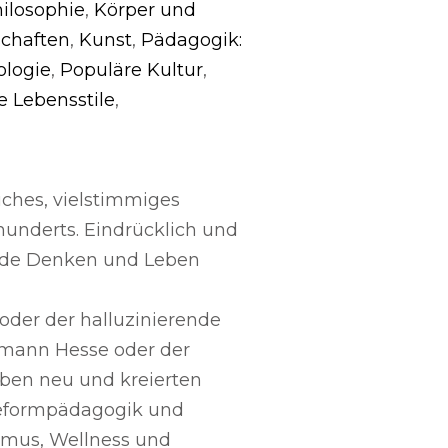
ilosophie
,
Körper und
schaften
,
Kunst
,
Pädagogik:
ologie
,
Populäre Kultur
,
e Lebensstile
,
eiches, vielstimmiges
nderts. Eindrücklich und
ende Denken und Leben
oder der halluzinierende
ermann Hesse oder der
eben neu und kreierten
 Reformpädagogik und
ismus, Wellness und