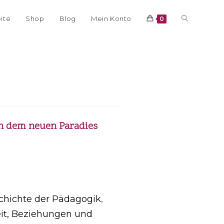
eite
Shop
Blog
Mein Konto
0
ch dem neuen Paradies
chichte der Pädagogik
,
it, Beziehungen und